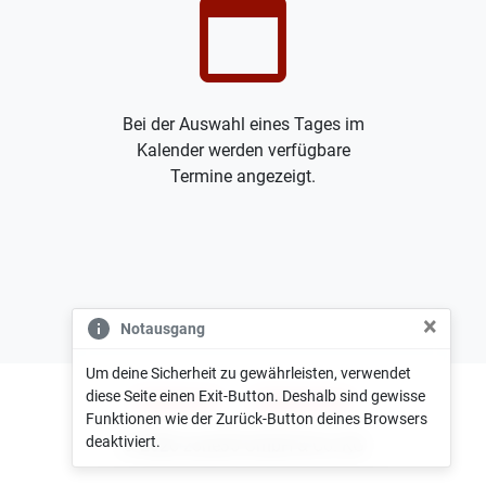
calendar_today
Bei der Auswahl eines Tages im
Kalender werden verfügbare
Termine angezeigt.
×
Notausgang
Um deine Sicherheit zu gewährleisten, verwendet
diese Seite einen Exit-Button. Deshalb sind gewisse
Impressum
Datenschutz
Funktionen wie der Zurück-Button deines Browsers
deaktiviert.
© 2026 zone35 GmbH & Co. KG