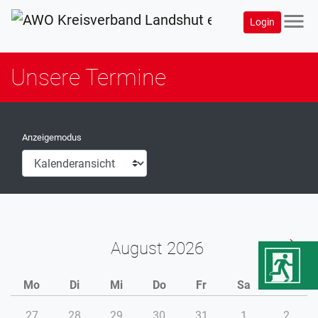
menu
Login
Unsere Termine
Anzeigemodus
August
Mo
Di
Mi
Do
Fr
Sa
So
27
28
29
30
31
1
2